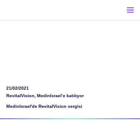
NEWS & EVENT
Register for news & events [email-subscribers-form id="1"]
21/02/2021
RevitalVision, MedinIsrael’e katılıyor
MedinIsrael'de RevitalVision sergisi